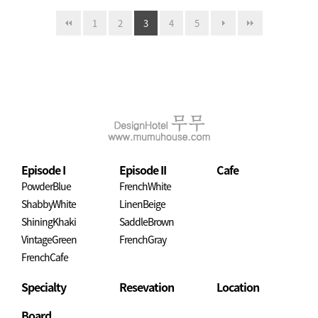
1
2
3
4
5
Episode I
Episode II
Cafe
PowderBlue
FrenchWhite
ShabbyWhite
LinenBeige
ShiningKhaki
SaddleBrown
VintageGreen
FrenchGray
FrenchCafe
Specialty
Resevation
Location
Board