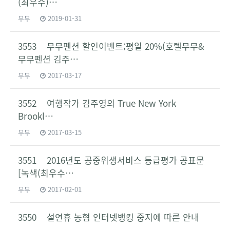
(최우수)…
무무
2019-01-31
3553 무무펜션 할인이벤트;평일 20%(호텔무무&
무무펜션 김주…
무무
2017-03-17
3552 여행작가 김주영의 True New York
Brookl…
무무
2017-03-15
3551 2016년도 공중위생서비스 등급평가 공표문
[녹색(최우수…
무무
2017-02-01
3550 설연휴 농협 인터넷뱅킹 중지에 따른 안내