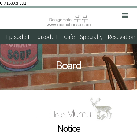
G-X16393FLD1
Episode I
Episode II
Cafe
Specialty
Resevation
Board
Notice