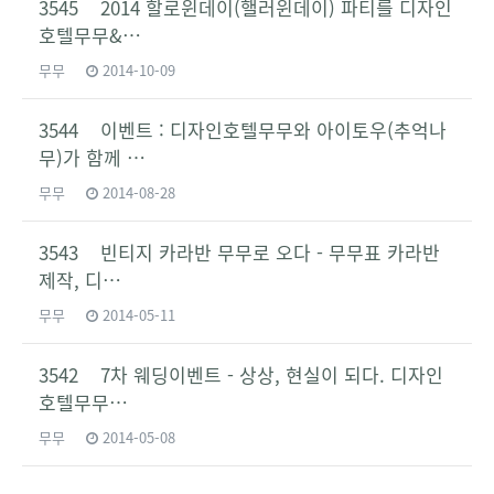
3545 2014 할로윈데이(핼러윈데이) 파티를 디자인
호텔무무&…
무무
2014-10-09
3544 이벤트 : 디자인호텔무무와 아이토우(추억나
무)가 함께 …
무무
2014-08-28
3543 빈티지 카라반 무무로 오다 - 무무표 카라반
제작, 디…
무무
2014-05-11
3542 7차 웨딩이벤트 - 상상, 현실이 되다. 디자인
호텔무무…
무무
2014-05-08