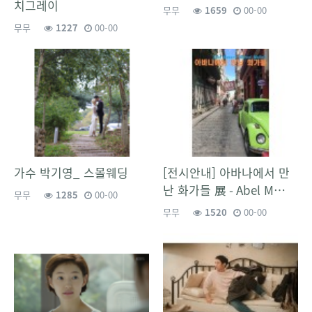
치그레이
무무
1659
00-00
무무
1227
00-00
가수 박기영_ 스몰웨딩
[전시안내] 아바나에서 만
난 화가들 展 - Abel M…
무무
1285
00-00
무무
1520
00-00