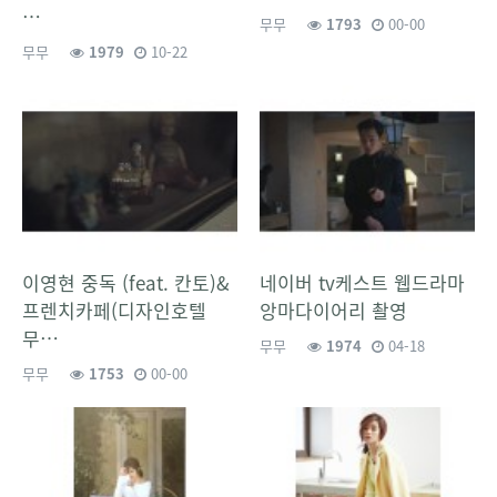
…
무무
1793
00-00
무무
1979
10-22
이영현 중독 (feat. 칸토)&
네이버 tv케스트 웹드라마
프렌치카페(디자인호텔
앙마다이어리 촬영
무…
무무
1974
04-18
무무
1753
00-00