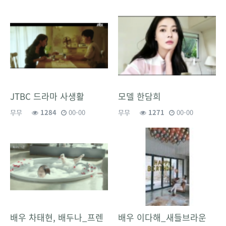
JTBC 드라마 사생활
모델 한담희
무무
1284
00-00
무무
1271
00-00
배우 차태현, 배두나_프렌
배우 이다해_새들브라운