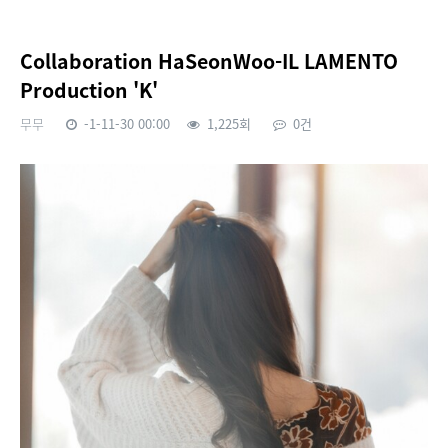
Collaboration HaSeonWoo-IL LAMENTO
Production 'K'
무무
-1-11-30 00:00
1,225회
0건
본문