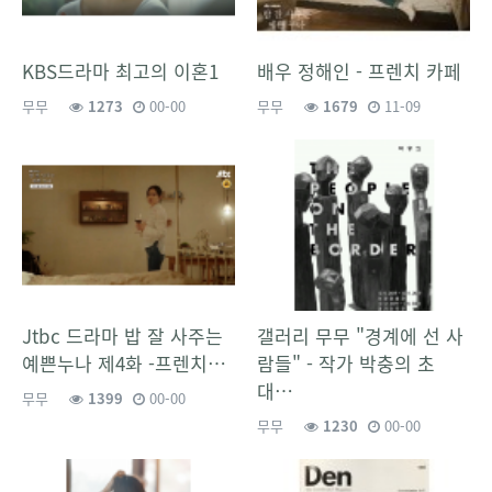
KBS드라마 최고의 이혼1
배우 정해인 - 프렌치 카페
무무
1273
00-00
무무
1679
11-09
Jtbc 드라마 밥 잘 사주는
갤러리 무무 "경계에 선 사
예쁜누나 제4화 -프렌치…
람들" - 작가 박충의 초
대…
무무
1399
00-00
무무
1230
00-00