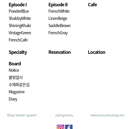
Episode I
Episode II
Cafe
PowderBlue
FrenchWhite
ShabbyWhite
LinenBeige
ShiningKhaki
SaddleBrown
VintageGreen
FrenchGray
FrenchCafe
Specialty
Resevation
Location
Board
Notice
물빛엽서
수채화같은섬
Magazine
Diary