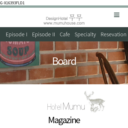
G-X16393FLD1
Episode I
Episode II
Cafe
Specialty
Resevation
Board
Magazine