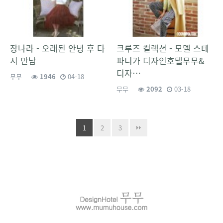
장나라 - 오래된 안녕 후 다
크루즈 컬렉션 - 모델 스테
시 만남
파니가 디자인호텔무무&
디자…
무무
1946
04-18
무무
2092
03-18
1
2
3