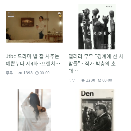
Jtbc 드라마 밥 잘 사주는
갤러리 무무 "경계에 선 사
예쁜누나 제4화 -프렌치…
람들" - 작가 박충의 초
대…
무무
1398
00-00
무무
1230
00-00