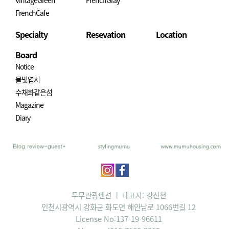
FrenchCafe
Specialty
Resevation
Location
Board
Notice
물빛엽서
수채화같은섬
Magazine
Diary
무무관광펜션 ㅣ 대표자: 강신천
인천시광역시 강화군 화도면 해안남로 1066번길 12
License No:137-19-96611