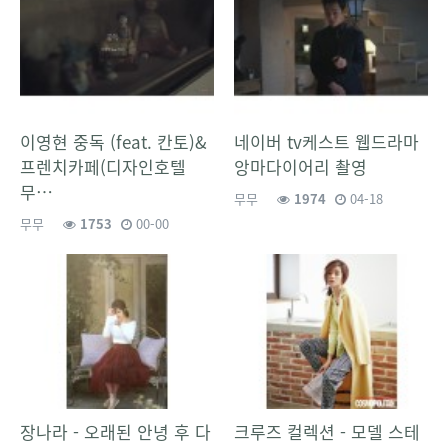
이영현 중독 (feat. 칸토)&
네이버 tv케스트 웹드라마
프렌치카페(디자인호텔
앙마다이어리 촬영
무…
무무
1974
04-18
무무
1753
00-00
장나라 - 오래된 안녕 후 다
크루즈 컬렉션 - 모델 스테