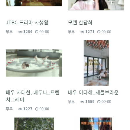
JTBC 드라마 사생활
모델 한담희
무무
1284
00-00
무무
1271
00-00
배우 차태현, 배두나_프렌
배우 이다해_새들브라운
치그레이
무무
1659
00-00
무무
1227
00-00