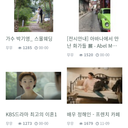
가수 박기영_ 스몰웨딩
[전시안내] 아바나에서 만
난 화가들 展 - Abel M…
무무
1285
00-00
무무
1520
00-00
KBS드라마 최고의 이혼1
배우 정해인 - 프렌치 카페
무무
1273
00-00
무무
1679
11-09