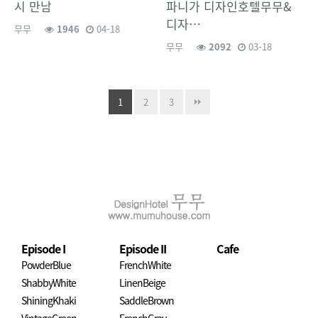
시 만남
파니가 디자인호텔무무&
디자…
무무
1946
04-18
무무
2092
03-18
1
2
3
Episode I
Episode II
Cafe
PowderBlue
FrenchWhite
ShabbyWhite
LinenBeige
ShiningKhaki
SaddleBrown
VintageGreen
FrenchGray