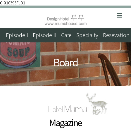
G-X16393FLD1
Episode I
Episode II
Cafe
Specialty
Resevation
Board
Magazine