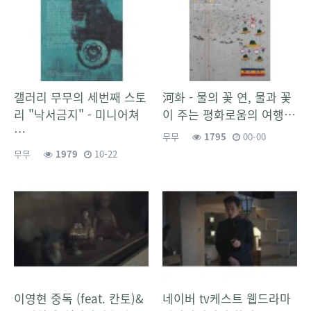
갤러리 무무의 세번째 스토
河화 - 물의 꽃 연, 물과 꽃
리 "낙서금지" - 미니어쳐
이 주는 평화로움의 여행…
…
무무
1795
00-00
무무
1979
10-22
이영현 중독 (feat. 칸토)&
네이버 tv케스트 웹드라마