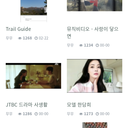
Trail Guide
뮤직비디오 - 사랑이 닿으
면
무무
1268
02-22
무무
1234
00-00
JTBC 드라마 사생활
모델 한담희
무무
1286
00-00
무무
1273
00-00