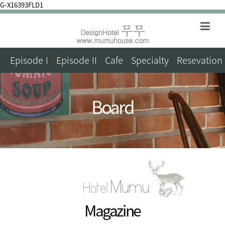
G-X16393FLD1
Episode I
Episode II
Cafe
Specialty
Resevation
Board
Magazine