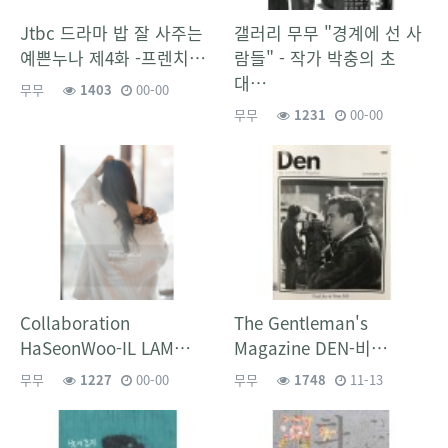
Jtbc 드라마 밥 잘 사주는
갤러리 무무 "경계에 선 사
예쁜누나 제4화 -프렌치…
람들" - 작가 박충의 초
대…
무무
1403
00-00
무무
1231
00-00
Collaboration
The Gentleman's
HaSeonWoo-IL LAM…
Magazine DEN-비…
무무
1227
00-00
무무
1748
11-13