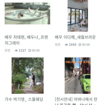
배우 차태현, 배두나_프렌
배우 이다해_새들브라운
치그레이
무무
1660
00-00
무무
1227
00-00
가수 박기영_ 스몰웨딩
[전시안내] 아바나에서 만
난 화가들 展 - Abel M…