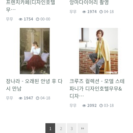
프렌치카페(디자인호텔
앙마다이어리 촬영
무…
무무
1974
04-18
무무
1754
00-00
장나라 - 오래된 안녕 후 다
크루즈 컬렉션 - 모델 스테
시 만남
파니가 디자인호텔무무&
디자…
무무
1947
04-18
무무
2092
03-18
1
2
3