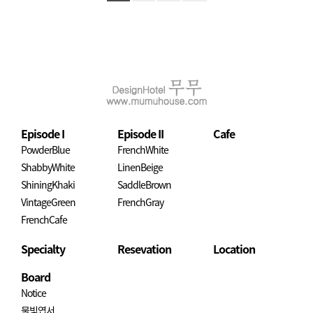
Episode I
Episode II
Cafe
PowderBlue
FrenchWhite
ShabbyWhite
LinenBeige
ShiningKhaki
SaddleBrown
VintageGreen
FrenchGray
FrenchCafe
Specialty
Resevation
Location
Board
Notice
물빛엽서