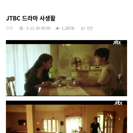
JTBC 드라마 사생활
무무
-1-11-30 00:00
1,285회
0건
본문