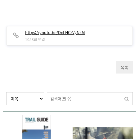
https://youtu.be/DcLHCzVgNkM
1058회 연결
목록