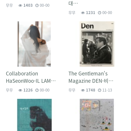
대…
무무
1403
00-00
무무
1231
00-00
Collaboration
The Gentleman's
HaSeonWoo-IL LAM…
Magazine DEN-비…
무무
1226
00-00
무무
1748
11-13