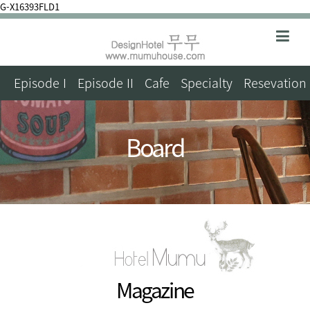
G-X16393FLD1
Episode I
Episode II
Cafe
Specialty
Resevation
Board
Magazine