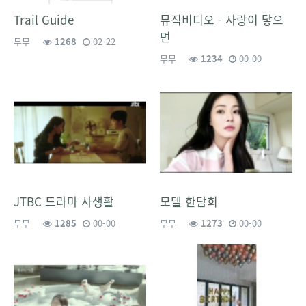
Trail Guide
뮤직비디오 - 사랑이 닿으
면
무무
1268
02-22
무무
1234
00-00
JTBC 드라마 사생활
모델 한담희
무무
1285
00-00
무무
1273
00-00