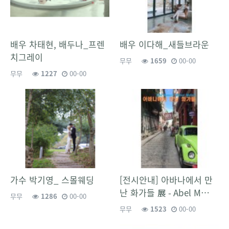
배우 차태현, 배두나_프렌
배우 이다해_새들브라운
치그레이
무무
1659
00-00
무무
1227
00-00
가수 박기영_ 스몰웨딩
[전시안내] 아바나에서 만
난 화가들 展 - Abel M…
무무
1286
00-00
무무
1523
00-00