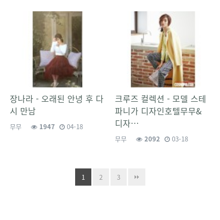
장나라 - 오래된 안녕 후 다
크루즈 컬렉션 - 모델 스테
시 만남
파니가 디자인호텔무무&
디자…
무무
1947
04-18
무무
2092
03-18
1
2
3