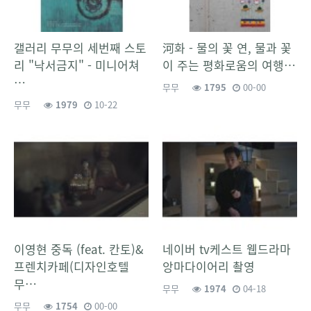
갤러리 무무의 세번째 스토
河화 - 물의 꽃 연, 물과 꽃
리 "낙서금지" - 미니어쳐
이 주는 평화로움의 여행…
…
무무
1795
00-00
무무
1979
10-22
이영현 중독 (feat. 칸토)&
네이버 tv케스트 웹드라마
프렌치카페(디자인호텔
앙마다이어리 촬영
무…
무무
1974
04-18
무무
1754
00-00