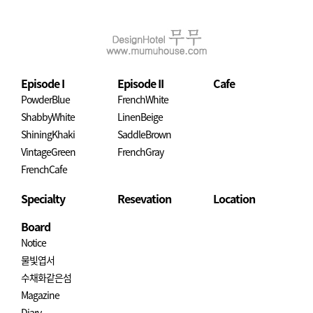
Episode I
Episode II
Cafe
PowderBlue
FrenchWhite
ShabbyWhite
LinenBeige
ShiningKhaki
SaddleBrown
VintageGreen
FrenchGray
FrenchCafe
Specialty
Resevation
Location
Board
Notice
물빛엽서
수채화같은섬
Magazine
Diary