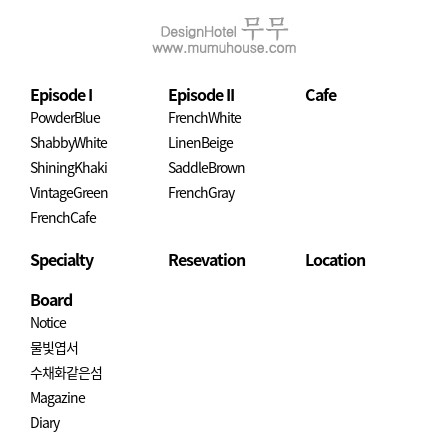
Episode I
Episode II
Cafe
PowderBlue
FrenchWhite
ShabbyWhite
LinenBeige
ShiningKhaki
SaddleBrown
VintageGreen
FrenchGray
FrenchCafe
Specialty
Resevation
Location
Board
Notice
물빛엽서
수채화같은섬
Magazine
Diary