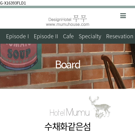
G-X16393FLD1
Episode I
Episode II
Cafe
Specialty
Resevation
Board
수채화같은섬