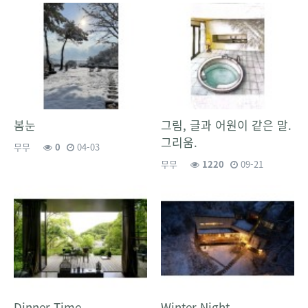
봄눈
그림, 글과 어원이 같은 말.
그리움.
무무
0
04-03
무무
1220
09-21
Dinner Time
Winter Night