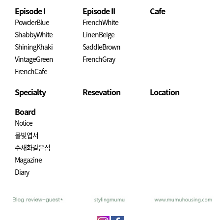
Episode I
Episode II
Cafe
PowderBlue
FrenchWhite
ShabbyWhite
LinenBeige
ShiningKhaki
SaddleBrown
VintageGreen
FrenchGray
FrenchCafe
Specialty
Resevation
Location
Board
Notice
물빛엽서
수채화같은섬
Magazine
Diary