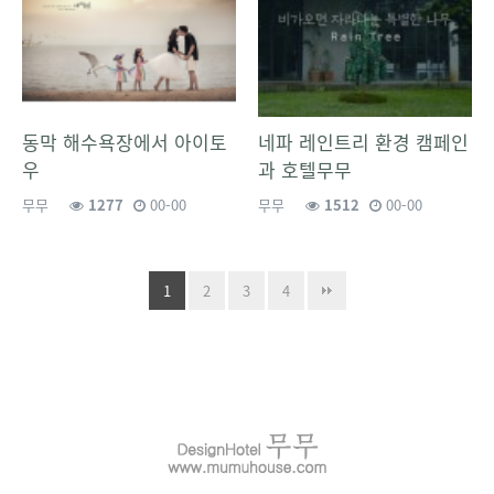
동막 해수욕장에서 아이토
네파 레인트리 환경 캠페인
우
과 호텔무무
무무
1277
00-00
무무
1512
00-00
1
2
3
4