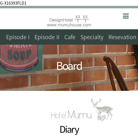
G-X16393FLD1
Episode I
Episode II
Cafe
Specialty
Resevation
Board
Diary