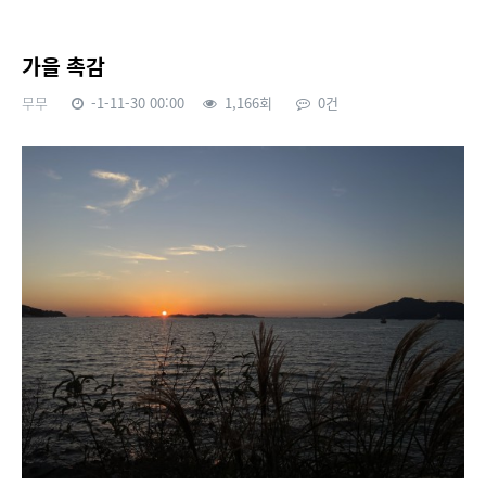
가을 촉감
무무
-1-11-30 00:00
1,166회
0건
본문