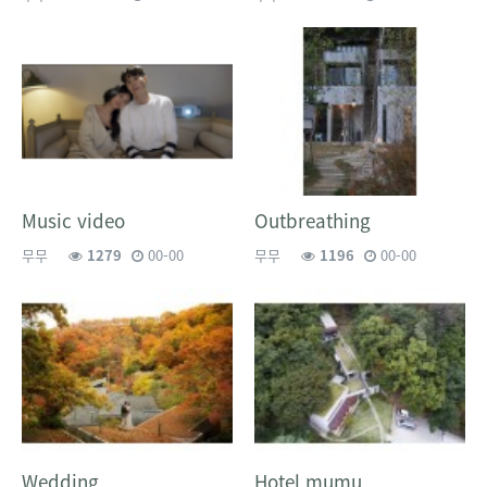
Music video
Outbreathing
무무
1279
00-00
무무
1196
00-00
Wedding
Hotel mumu