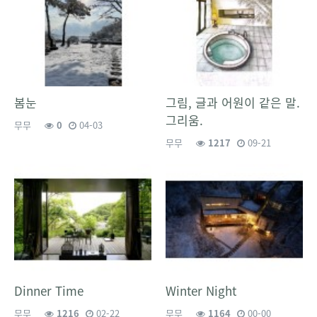
봄눈
그림, 글과 어원이 같은 말.
그리움.
무무
0
04-03
무무
1217
09-21
Dinner Time
Winter Night
무무
1216
02-22
무무
1164
00-00