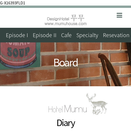
G-X16393FLD1
Episode I
Episode II
Cafe
Specialty
Resevation
Board
Diary