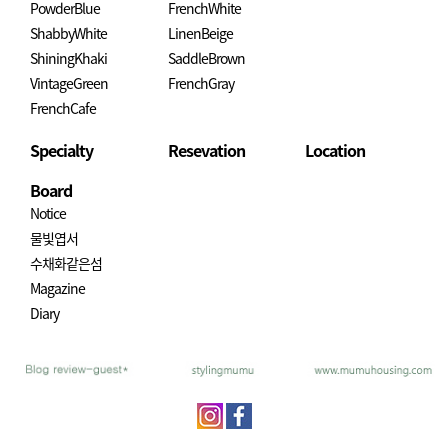
PowderBlue
FrenchWhite
ShabbyWhite
LinenBeige
ShiningKhaki
SaddleBrown
VintageGreen
FrenchGray
FrenchCafe
Specialty
Resevation
Location
Board
Notice
물빛엽서
수채화같은섬
Magazine
Diary