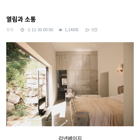
열림과 소통
무무
-1-11-30 00:00
1,148회
0건
본문
리넨베이지