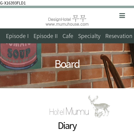
G-X16393FLD1
Episode I
Episode II
Cafe
Specialty
Resevation
Board
Diary