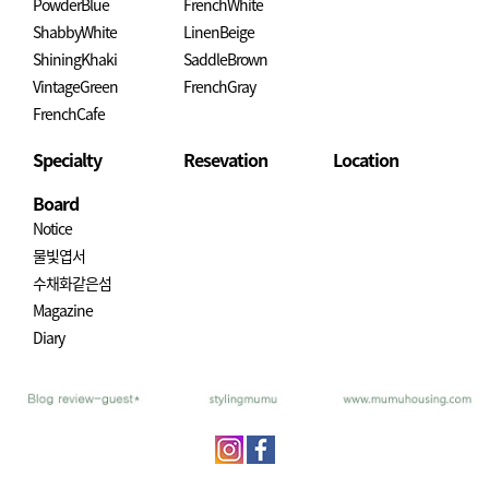
PowderBlue
FrenchWhite
ShabbyWhite
LinenBeige
ShiningKhaki
SaddleBrown
VintageGreen
FrenchGray
FrenchCafe
Specialty
Resevation
Location
Board
Notice
물빛엽서
수채화같은섬
Magazine
Diary