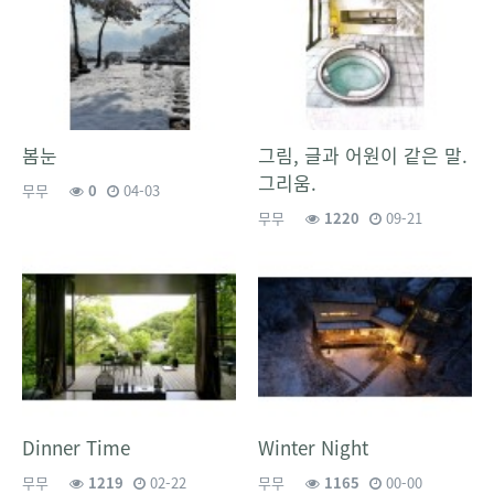
봄눈
그림, 글과 어원이 같은 말.
그리움.
무무
0
04-03
무무
1220
09-21
Dinner Time
Winter Night
무무
1219
02-22
무무
1165
00-00