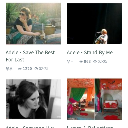
Adele - Save The Best
Adele - Stand By Me
For Last
무무
963
02-25
무무
1220
02-25
Adele - Someone Like
Lumra & Reflections