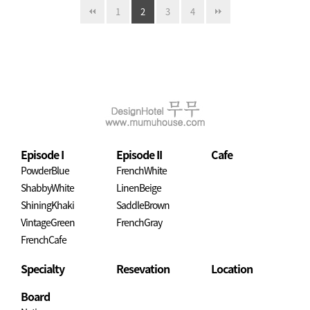
1
2
3
4
Episode I
Episode II
Cafe
PowderBlue
FrenchWhite
ShabbyWhite
LinenBeige
ShiningKhaki
SaddleBrown
VintageGreen
FrenchGray
FrenchCafe
Specialty
Resevation
Location
Board