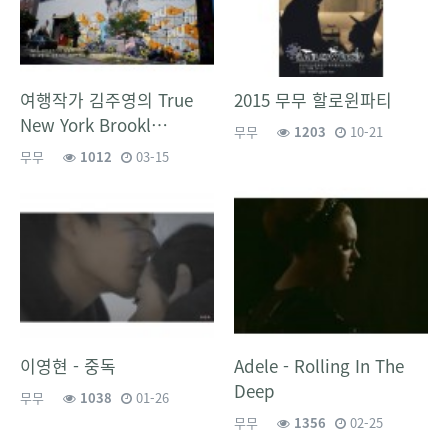
여행작가 김주영의 True
2015 무무 할로윈파티
New York Brookl…
무무
1203
10-21
무무
1012
03-15
이영현 - 중독
Adele - Rolling In The
Deep
무무
1038
01-26
무무
1356
02-25