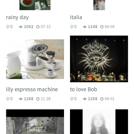
rainy day
italia
무무
1092
07-15
무무
1148
04-04
illy espresso machine
to love Bob
무무
1288
11-28
무무
1258
04-01