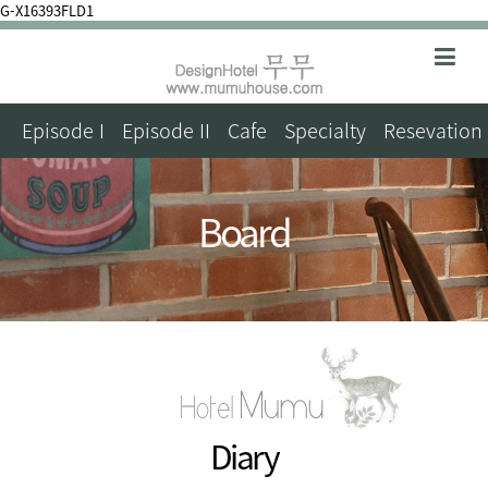
G-X16393FLD1
Episode I
Episode II
Cafe
Specialty
Resevation
Board
Diary