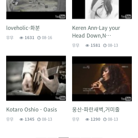
loveholic-화분
Keren Ann-Lay your
Head Down,N…
무무
1631
08-16
무무
1581
08-13
Kotaro Oshio - Oasis
웅산-파란새벽,거미줄
무무
1345
08-13
무무
1290
08-13