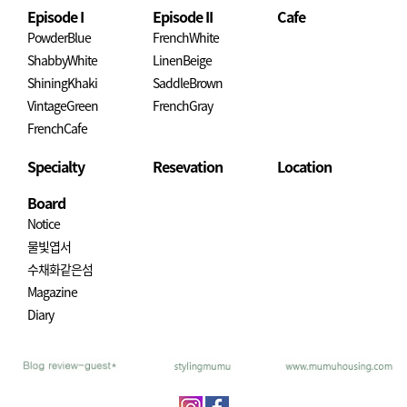
Episode I
Episode II
Cafe
PowderBlue
FrenchWhite
ShabbyWhite
LinenBeige
ShiningKhaki
SaddleBrown
VintageGreen
FrenchGray
FrenchCafe
Specialty
Resevation
Location
Board
Notice
물빛엽서
수채화같은섬
Magazine
Diary