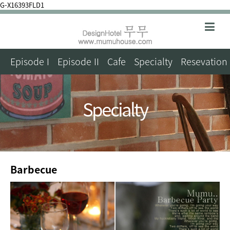
G-X16393FLD1
Episode I
Episode II
Cafe
Specialty
Resevation
Specialty
Barbecue
본문